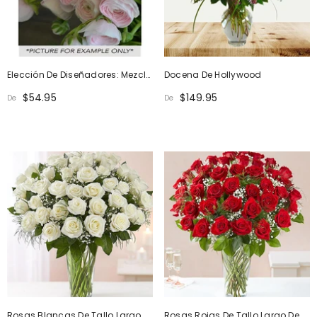
Elección De Diseñadores: Mezcla
Docena De Hollywood
De Aniversario
$54.95
$149.95
De
De
Rosas Blancas De Tallo Largo
Rosas Rojas De Tallo Largo De