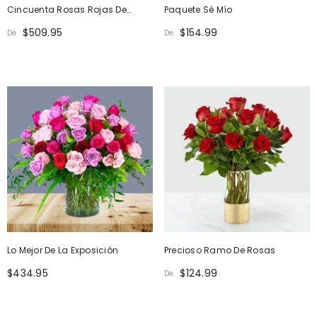
Cincuenta Rosas Rojas De
Paquete Sé Mío
Romance De Tallo Largo
$509.95
$154.99
De
De
Lo Mejor De La Exposición
Precioso Ramo De Rosas
$434.95
$124.99
De