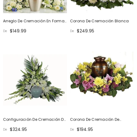
Arreglo De Cremación En Forma
Corona De Cremación Blanca
De Media Luna: Azul Y Blanco
$149.99
$249.95
De
De
Configuración De Cremación De
Corona De Cremación De
Lujo Simple Devotion
Primavera
$324.95
$194.95
De
De