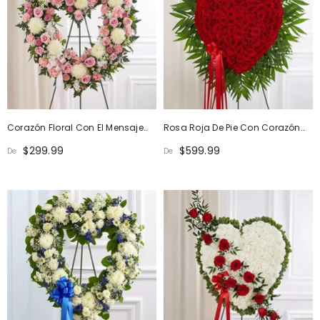
Corazón Floral Con El Mensaje
Rosa Roja De Pie Con Corazón
Always Remember: Rosa Y
Sangrante
$299.99
$599.99
De
De
Blanco