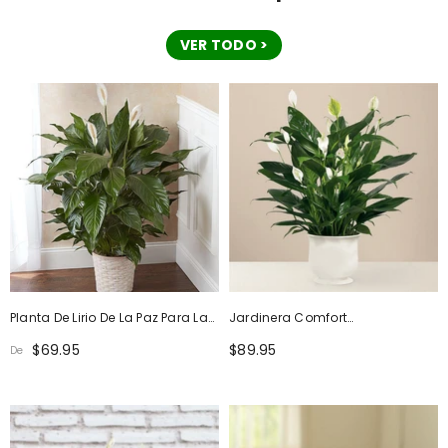
VER TODO >
Planta De Lirio De La Paz Para La
Jardinera Comfort
Simpatía
Spathiphyllum
$69.95
$89.95
De