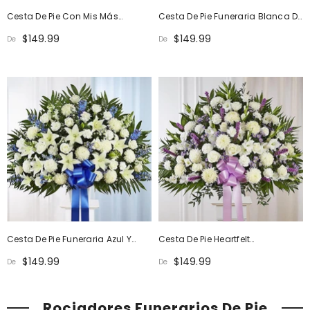
Cesta De Pie Con Mis Más
Cesta De Pie Funeraria Blanca De
Sinceras Condolencias
Heartfelt Sympathies
$149.99
$149.99
De
De
Cesta De Pie Funeraria Azul Y
Cesta De Pie Heartfelt
Blanca De Heartfelt Sympathies
Sympathies Lavanda Y Blanco
$149.99
$149.99
De
De
Rociadores Funerarios De Pie