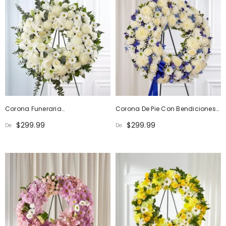
Corona Funeraria
Corona De Pie Con Bendiciones
Completamente Blanca
Serenas: Azul Y Blanca
$299.99
$299.99
De
De