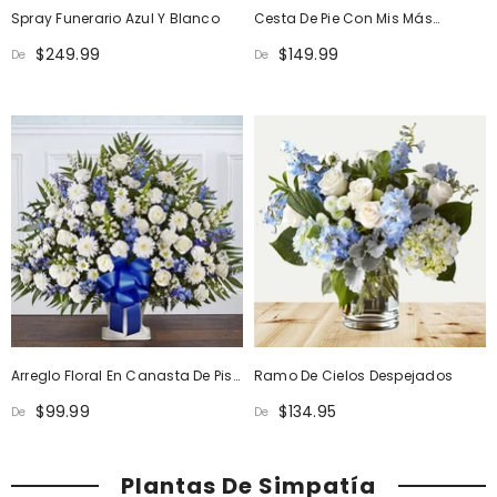
Spray Funerario Azul Y Blanco
Cesta De Pie Con Mis Más
Sinceras Condolencias
$249.99
$149.99
De
De
Arreglo Floral En Canasta De Piso
Ramo De Cielos Despejados
En Azul Y Blanco Con Un Sentido
$99.99
$134.95
De
De
Homenaje
Plantas De Simpatía