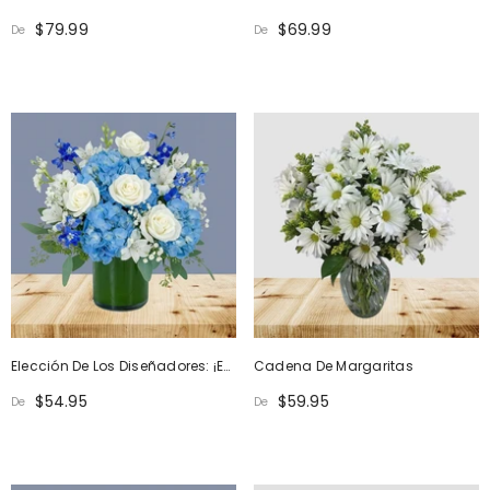
$79.99
$69.99
De
De
Elección De Los Diseñadores: ¡es
Cadena De Margaritas
Un Niño!
$54.95
$59.95
De
De