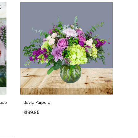
tico
Lluvia Púrpura
$189.95