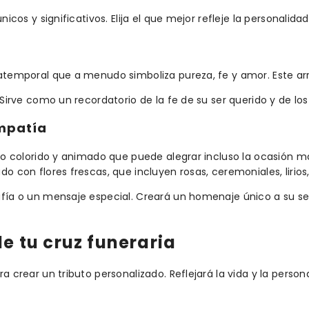
nicos y significativos. Elija el que mejor refleje la personalida
 atemporal que a menudo simboliza pureza, fe y amor. Este arr
. Sirve como un recordatorio de la fe de su ser querido y de 
impatía
uto colorido y animado que puede alegrar incluso la ocasión má
o con flores frescas, que incluyen rosas, ceremoniales, lirios, 
afía o un mensaje especial. Creará un homenaje único a su ser
de tu cruz funeraria
 crear un tributo personalizado. Reflejará la vida y la personal