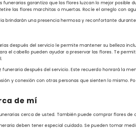
es funerarias garantiza que las flores luzcan lo mejor posible d
ire las flores marchitas o muertas. Rocíe el arreglo con agu
raria brindarán una presencia hermosa y reconfortante durante e
arias después del servicio le permite mantener su belleza incl
ara el cabello pueden ayudar a preservar las flores. Te perm
.
z funeraria después del servicio. Este recuerdo honrará la mem
sión y conexión con otras personas que sienten lo mismo. Pod
erca de mí
funerarias cerca de usted. También puede comprar flores de c
funeraria deben tener especial cuidado. Se pueden tomar medi