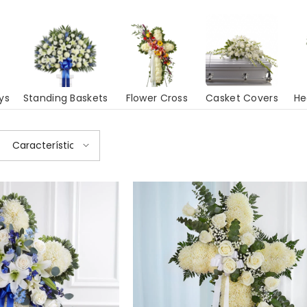
ys
Standing Baskets
Flower Cross
Casket Covers
He
Características