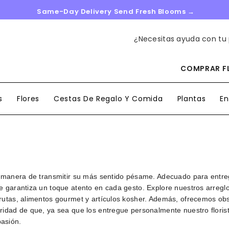
Same-Day Delivery Send Fresh Blooms →
¿Necesitas ayuda con tu
COMPRAR FL
s
Flores
Cestas De Regalo Y Comida
Plantas
En
na manera de transmitir su más sentido pésame. Adecuado para entr
e garantiza un toque atento en cada gesto. Explore nuestros arregl
frutas, alimentos gourmet y artículos kosher. Además, ofrecemos 
idad de que, ya sea que los entregue personalmente nuestro florista
asión.