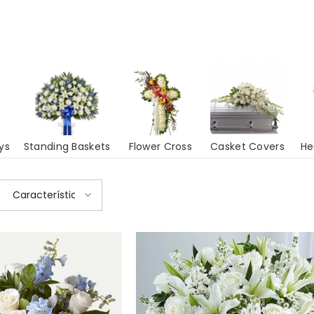
ys
Standing Baskets
Flower Cross
Casket Covers
He
Características