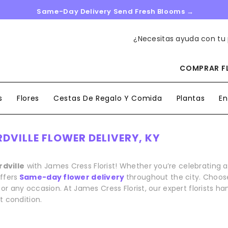
Same-Day Delivery Send Fresh Blooms →
¿Necesitas ayuda con tu
COMPRAR FL
s
Flores
Cestas De Regalo Y Comida
Plantas
En
DVILLE FLOWER DELIVERY, KY
rdville
with James Cress Florist! Whether you’re celebrating 
ffers
Same-day flower delivery
throughout the city. Choose
or any occasion. At James Cress Florist, our expert florists 
t condition.