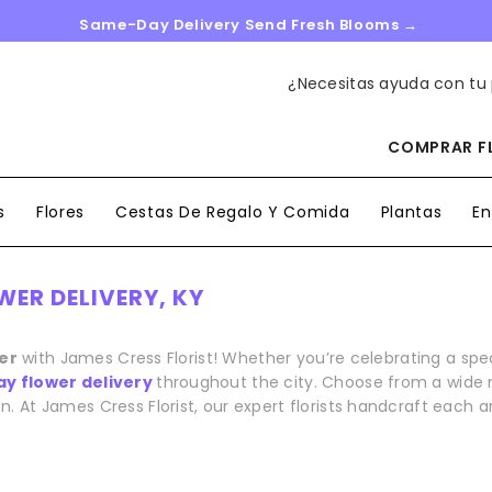
Same-Day Delivery Send Fresh Blooms →
¿Necesitas ayuda con tu
COMPRAR FL
s
Flores
Cestas De Regalo Y Comida
Plantas
En
WER DELIVERY, KY
er
with James Cress Florist! Whether you’re celebrating a s
y flower delivery
throughout the city. Choose from a wide r
n. At James Cress Florist, our expert florists handcraft each 