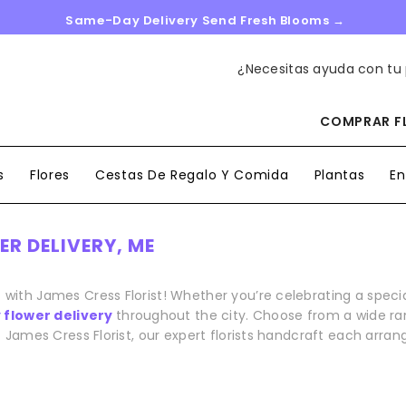
Same-Day Delivery Send Fresh Blooms →
¿Necesitas ayuda con tu
COMPRAR FL
s
Flores
Cestas De Regalo Y Comida
Plantas
En
R DELIVERY, ME
r
with James Cress Florist! Whether you’re celebrating a spe
flower delivery
throughout the city. Choose from a wide ran
 James Cress Florist, our expert florists handcraft each arran