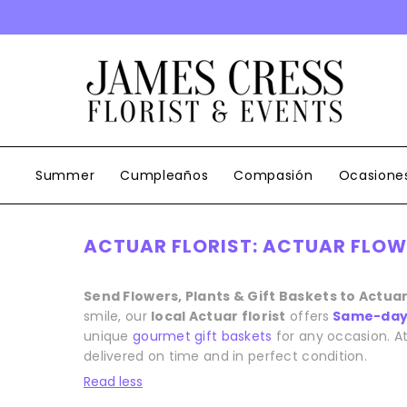
SALTAR AL CONTENIDO
Summer
Cumpleaños
Compasión
Ocasione
ACTUAR FLORIST: ACTUAR FLOWE
Send Flowers, Plants & Gift Baskets to Actua
smile, our
local Actuar florist
offers
Same-day 
unique
gourmet gift baskets
for any occasion. At
delivered on time and in perfect condition.
Read less