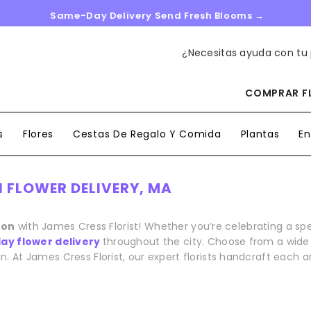
Same-Day Delivery Send Fresh Blooms →
¿Necesitas ayuda con tu
COMPRAR FL
s
Flores
Cestas De Regalo Y Comida
Plantas
En
 FLOWER DELIVERY, MA
ton
with James Cress Florist! Whether you’re celebrating a s
y flower delivery
throughout the city. Choose from a wide r
n. At James Cress Florist, our expert florists handcraft each 