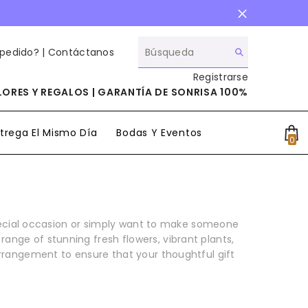
 pedido? |
Contáctanos
Registrarse
ORES Y REGALOS | GARANTÍA DE SONRISA 100%
trega El Mismo Día
Bodas Y Eventos
0
0
it
pecial occasion or simply want to make someone
ange of stunning fresh flowers, vibrant plants,
arrangement to ensure that your thoughtful gift