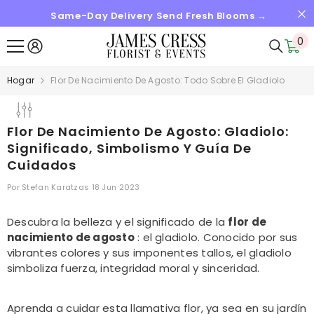
Same-Day Delivery Send Fresh Blooms →
SALTAR AL CONTENIDO
0
0
it
Hogar
Flor De Nacimiento De Agosto: Todo Sobre El Gladiolo
Flor De Nacimiento De Agosto: Gladiolo:
Significado, Simbolismo Y Guía De
Cuidados
Por
Stefan Karatzas
18 Jun 2023
Descubra la belleza y el significado de la
flor de
nacimiento de agosto
: el gladiolo. Conocido por sus
vibrantes colores y sus imponentes tallos, el gladiolo
simboliza fuerza, integridad moral y sinceridad.
Aprenda a cuidar esta llamativa flor, ya sea en su jardín